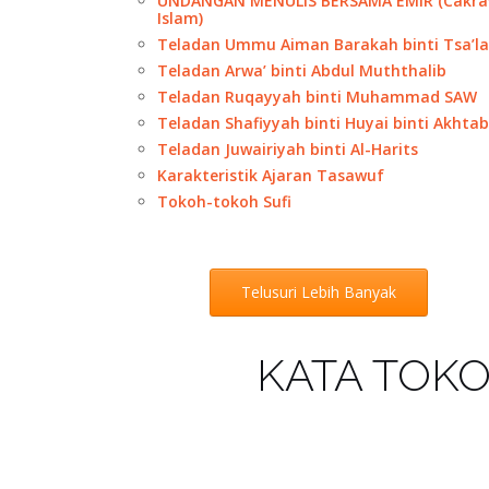
UNDANGAN MENULIS BERSAMA EMIR (Cakra
Islam)
Teladan Ummu Aiman Barakah binti Tsa’l
Teladan Arwa’ binti Abdul Muththalib
Teladan Ruqayyah binti Muhammad SAW
Teladan Shafiyyah binti Huyai binti Akhtab
Teladan Juwairiyah binti Al-Harits
Karakteristik Ajaran Tasawuf
Tokoh-tokoh Sufi
Telusuri Lebih Banyak
KATA TOK