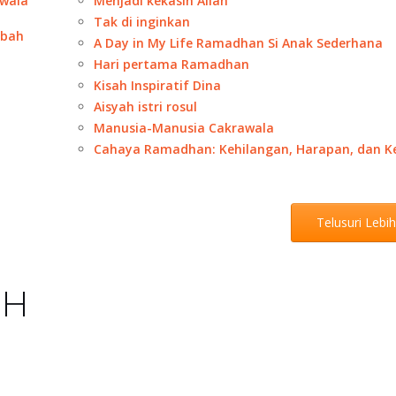
wala
Menjadi kekasih Allah
Tak di inginkan
abah
A Day in My Life Ramadhan Si Anak Sederhana
Hari pertama Ramadhan
Kisah Inspiratif Dina
Aisyah istri rosul
Manusia-Manusia Cakrawala
Cahaya Ramadhan: Kehilangan, Harapan, dan Ke
Telusuri Lebi
OH