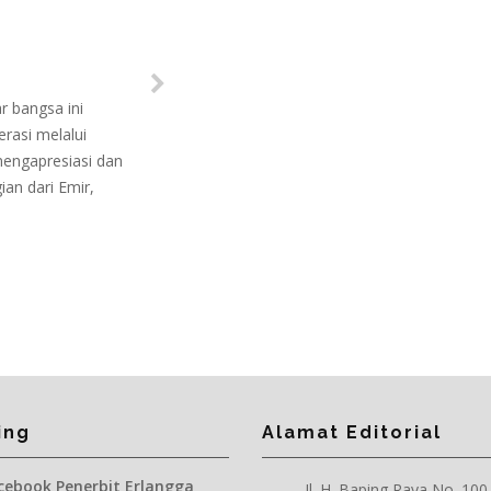
ar bangsa ini
rasi melalui
mengapresiasi dan
ian dari Emir,
ing
Alamat Editorial
ebook Penerbit Erlangga
Jl. H. Baping Raya No. 100