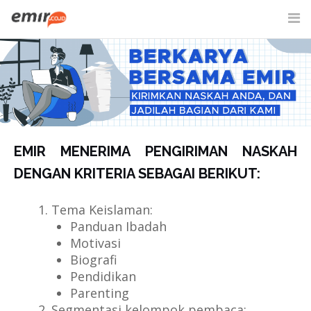
Skip
to
content
SITE SEARCH
EMIR MENERIMA PENGIRIMAN NASKAH
DENGAN KRITERIA SEBAGAI BERIKUT:
Tema Keislaman:
Panduan Ibadah
Motivasi
Biografi
Pendidikan
Parenting
Segmentasi kelompok pembaca: