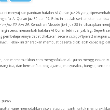
u ini menyajikan panduan hafalan Al-Qur’an Juz 28 yang dipersembah
ghafal Al-Qur’an juz 30 dan 29. Buku ini adalah seri lanjutan dari dua
’an Juz 30 dan 29.
Kehadiran Metode Jibril Juz 28 ini diharapkan me
 ingin terus menambah hafalan Al-Qur’an lebih banyak lagi. Seperti 
g pembelajarannya dapat dilakukan secara
talaqq?
(privat) maupun
j
?bah
). Teknik ini diharapkan membuat peserta didik lebih cepat lagi 
iri, dan mempraktikkan cara menghafalkan Al-Qur’an menggunakan Me
rang tua, dan bermanfaat bagi agama, masyarakat, bangsa, serta ne
-Qur’an.
 murattal yang memudahkan siswa atau pun santri untuk mempraktikkan 