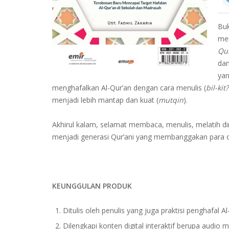
Buk
men
Qur
dan
yan
menghafalkan Al-Qur’an dengan cara menulis (
bil-kit
menjadi lebih mantap dan kuat (
mutqin
).
Akhirul kalam, selamat membaca, menulis, melatih d
menjadi generasi Qur’ani yang membanggakan para o
KEUNGGULAN PRODUK
Ditulis oleh penulis yang juga praktisi penghafal Al
Dilengkapi konten digital interaktif berupa audio