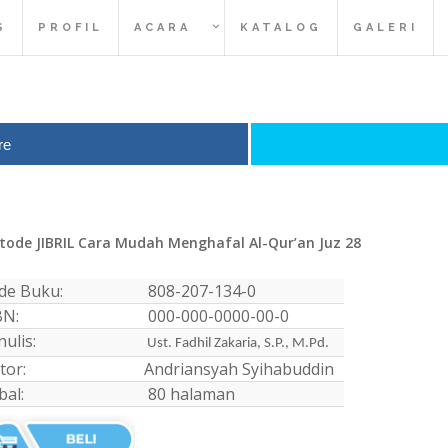
S
PROFIL
ACARA
KATALOG
GALERI
re
tode JIBRIL Cara Mudah Menghafal Al-Qur’an Juz 28
de Buku:
808-207-134-0
BN:
000-000-0000-00-0
ulis:
Ust. Fadhil Zakaria, S.P., M.Pd.
tor:
Andriansyah Syihabuddin
bal:
80 halaman