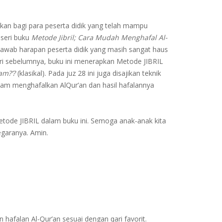
kan bagi para peserta didik yang telah mampu
 seri buku
Metode Jibril; Cara Mudah Menghafal Al-
njawab harapan peserta didik yang masih sangat haus
seri sebelumnya, buku ini menerapkan Metode JIBRIL
am?’?
(klasikal). Pada juz 28 ini juga disajikan teknik
dalam menghafalkan AlQur’an dan hasil hafalannya
tode JIBRIL dalam buku ini. Semoga anak-anak kita
garanya. Amin.
hafalan Al-Qur’an sesuai dengan qari favorit.