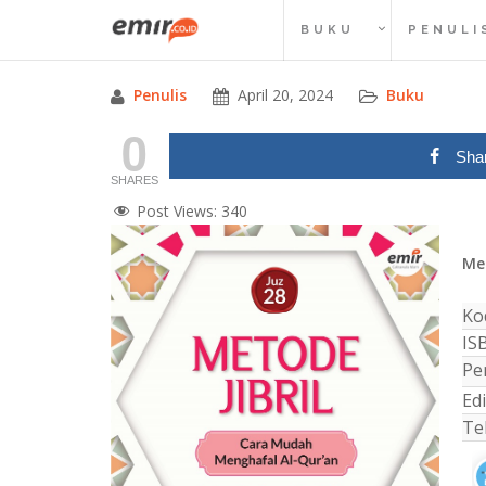
Skip
BUKU
PENULI
to
content
Penulis
April 20, 2024
Buku
0
Sha
SHARES
Post Views:
340
Me
Ko
IS
Pen
Edi
Te