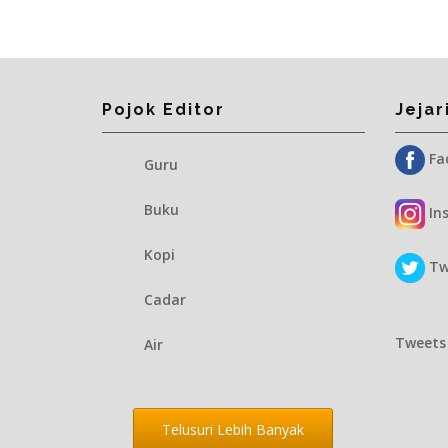
Pojok Editor
Jejar
Fac
Guru
Buku
Ins
Kopi
Twi
Cadar
Tweets
Air
Telusuri Lebih Banyak