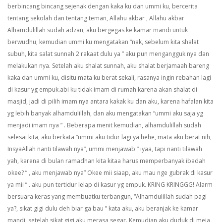
berbincang bincang sejenak dengan kaka ku dan ummi ku, bercerita
tentang sekolah dan tentang teman, Allahu akbar , Allahu akbar
Alhamdulillah sudah adzan, aku bergegas ke kamar mandi untuk
berwudhu, kemudian ummi ku mengatakan “nak, sebelum kita shalat
subuh, kita salat sunnah 2 rakaat dulu ya ” aku pun mengangguk nya dan
melakukan nya.
Setelah aku shalat sunnah, aku shalat berjamaah bareng
kaka dan ummi ku, disitu mata ku berat sekali, rasanya ingin rebahan lagi
di kasur yg empuk.abi ku tidak imam di rumah karena akan shalat di
masjid, jadi di pilih imam nya antara kakak ku dan aku, karena hafalan kita
yg lebih banyak alhamdulillah, dan aku mengatakan “ummi aku saja yg
menjadi imam nya ” . Beberapa menit kemudian, alhamdulillah sudah
selesai kita, aku berkata “ummi aku tidur lagi ya hehe, mata aku berat nih,
InsyaAllah nanti tilawah nya”, ummi menjawab ” iyaa, tapi nanti tilawah
yah, karena di bulan ramadhan kita kitaa harus memperbanyak ibadah
okee? ” , aku menjawab nya” Okee mii siaap, aku mau nge gubrak di kasur
ya mii ” . aku pun tertidur lelap di kasur yg empuk. KRING KRINGGG! Alarm
bersuara keras yang membuatku terbangun, “Alhamdulillah sudah pagi
ya?, sikat gigi dulu deh biar ga bau ” kata aku, aku beranjak ke kamar
mandi, setelah sikat gigi aku merasa segar. Kemudian aku duduk di meja