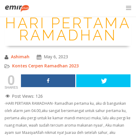
Skip
to
HARI PERTAMA
content
SITE SEARCH
RAMADHAN
Ashimah
May 6, 2023
Kontes Cerpen Ramadhan 2023
0
SHARES
Post Views:
126
-HARI PERTAMA RAMADHAN-
Ramadhan pertama ku, aku di bangunkan
oleh alarm jam 04.00,aku sangat bersemangat untuk sahur pertama ku,
pertama aku pergi untuk ke kamar mandi mencuci muka, lalu aku pergi ke
ruang makan, waah sudah tercium aroma makanan nyaa! , Aku makan
ayam suir MaasyaAllah nikmat nya! Juaraa deh
setelah sahur, aku