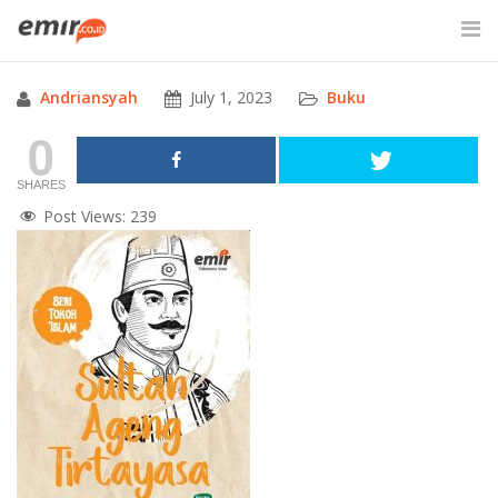
Skip
to
content
Andriansyah
July 1, 2023
Buku
SITE SEARCH
0
SHARES
Post Views:
239