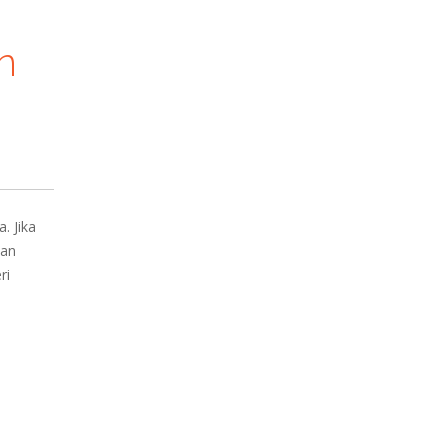
n
. Jika
kan
ri