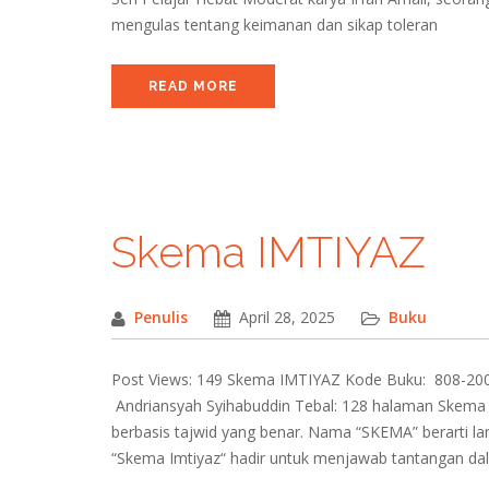
mengulas tentang keimanan dan sikap toleran
READ MORE
Skema IMTIYAZ
Penulis
April 28, 2025
Buku
Post Views: 149 Skema IMTIYAZ Kode Buku: 808-200-
Andriansyah Syihabuddin Tebal: 128 halaman Skema I
berbasis tajwid yang benar. Nama “SKEMA” berarti la
“Skema Imtiyaz“ hadir untuk menjawab tantangan da