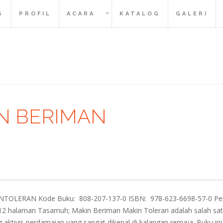
S
PROFIL
ACARA
KATALOG
GALERI
N BERIMAN
OLERAN Kode Buku: 808-207-137-0 ISBN: 978-623-6698-57-0 Pen
 112 halaman Tasamuh; Makin Beriman Makin Toleran adalah salah sat
g aktivis perdamaian yang sangat dikenal di kalangan remaja. Buku ini