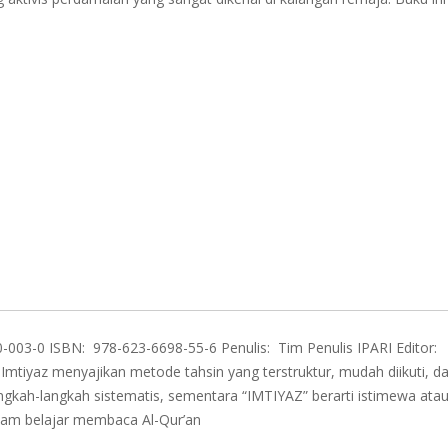
003-0 ISBN: 978-623-6698-55-6 Penulis: Tim Penulis IPARI Editor:
mtiyaz menyajikan metode tahsin yang terstruktur, mudah diikuti, d
ngkah-langkah sistematis, sementara “IMTIYAZ” berarti istimewa atau
lam belajar membaca Al-Qur’an