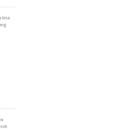
a bisa
yang
ya
osok