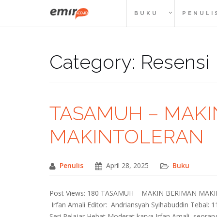
Skip
BUKU
PENULI
to
content
Category: Resensi
TASAMUH – MAKI
MAKINTOLERAN
Penulis
April 28, 2025
Buku
Post Views: 180 TASAMUH – MAKIN BERIMAN MAKINT
Irfan Amali Editor: Andriansyah Syihabuddin Tebal:
Seri Pelajar Hebat Moderat karya Irfan Amali, seoran