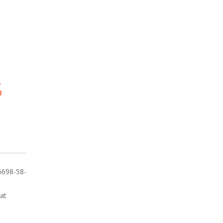
S
6698-58-
at