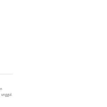
an
 unggul.