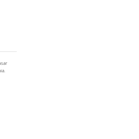
asar
ia.