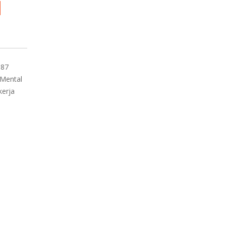
I
 87
 Mental
kerja