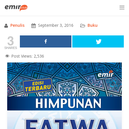
Skip
to
content
Penulis
September 3, 2016
Buku
SITE SEARCH
3
SHARES
Post Views:
2,536