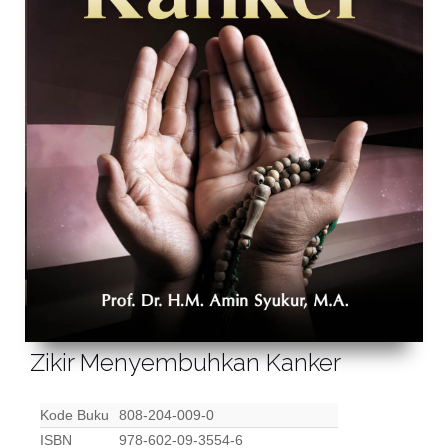
Zikir Menyembuhkan Kanker
Kode Buku
808-204-009-0
ISBN
978-602-09-3554-6