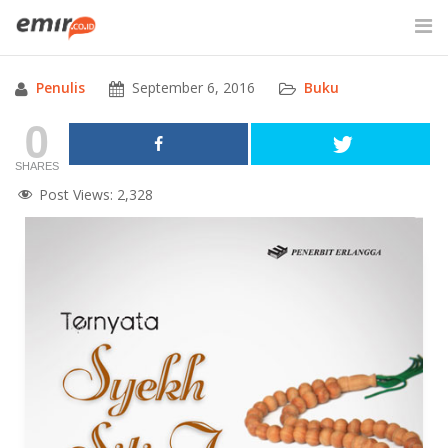
Skip
to
content
Penulis
September 6, 2016
Buku
SITE SEARCH
0
SHARES
Post Views:
2,328