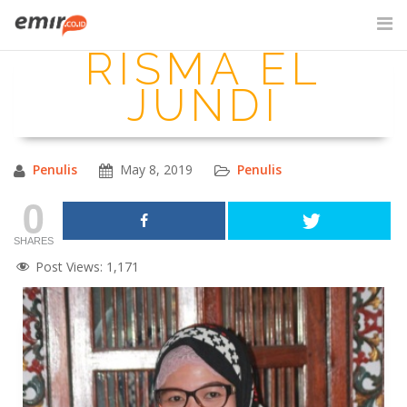
Skip
to
RISMA EL
content
SITE SEARCH
JUNDI
Penulis
May 8, 2019
Penulis
0
SHARES
Post Views:
1,171