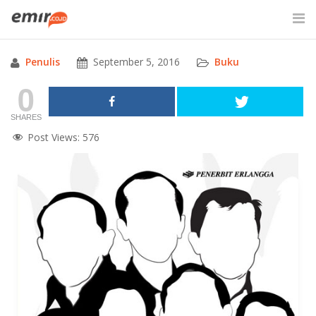
Skip
to
content
Penulis
September 5, 2016
Buku
SITE SEARCH
0
SHARES
Post Views:
576