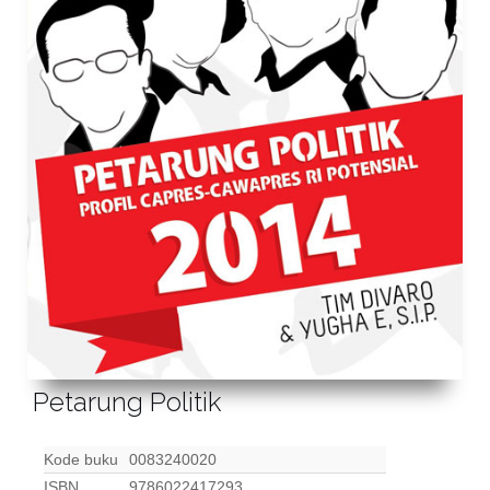
Petarung Politik
Kode buku
0083240020
ISBN
9786022417293