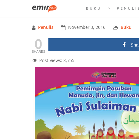
Skip
BUKU
PENULI
to
content
Penulis
November 3, 2016
Buku
0
Sha
SHARES
Post Views:
3,755