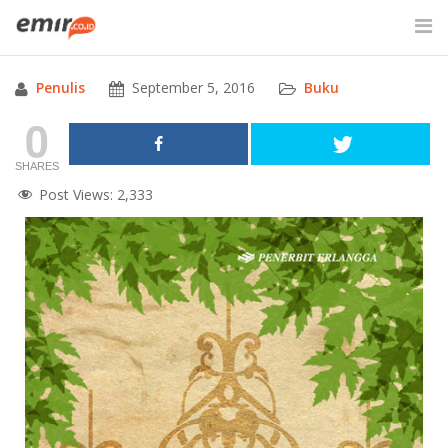
Skip
to
content
Penulis
September 5, 2016
Buku
SITE SEARCH
0
SHARES
Post Views:
2,333