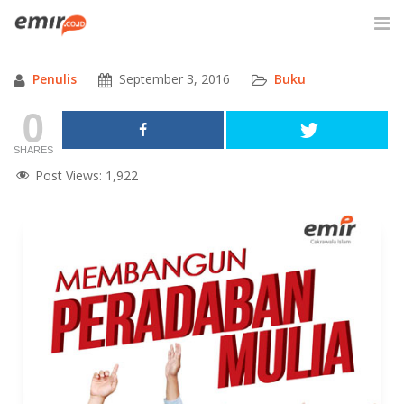
Skip
to
content
Penulis
September 3, 2016
Buku
SITE SEARCH
0
SHARES
Post Views:
1,922