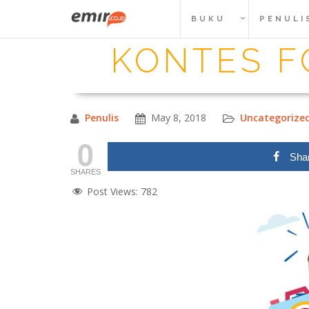
Skip
BUKU
PENULI
to
content
KONTES F
Penulis
May 8, 2018
Uncategorize
0
Sha
SHARES
Post Views:
782