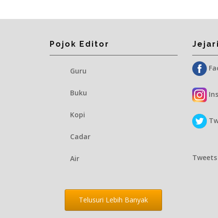
Pojok Editor
Jejar
Fac
Guru
Buku
Ins
Kopi
Twi
Cadar
Tweets
Air
Telusuri Lebih Banyak