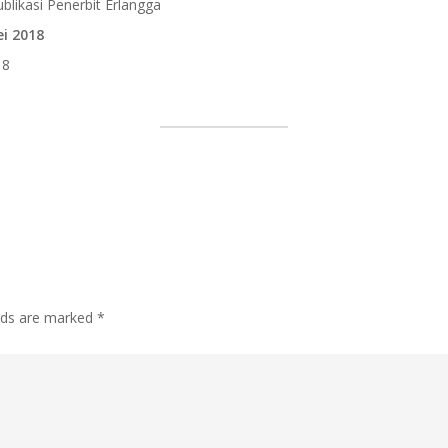
blikasi Penerbit Erlangga
i 2018
18
lds are marked
*