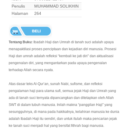
Penulis
MUHAMMAD SOLIKHIN
Halaman
264
Tentang Buku:
Ibadah Haji dan Umrah di tanah suci adalah upaya
menapaktilasi proses penciptaan dan kejadian diri manusia. Prosesi
Haji dan umrah adalah refleksi “kembali ke jati diri” dan aktualisasi
pengenalan diri, yang mengantarkan pada upaya pengenalan
terhadap Allah secara nyata.
Atas dasar teks Al-Qur’an, sunah Nabi, sufisme, dan refleksi
pengalaman haji para ulama sufi, semua jejak Haji dan Umrah yang
ada di tanah suci ternyata dipancangkan dan ditetapkan oleh Allah
SWT di dalam tubuh manusia. Inilah makna “panggilan Haji” yang
sesungguhnya, di mana pada hakikatnya, kelahiran manusia ke dunia
adalah Ibadah Haji itu sendiri, dan untuk itulah maka pencarian jejak
ke tanah suci menjadi hal yang bersifat fithrah bagi manusia.