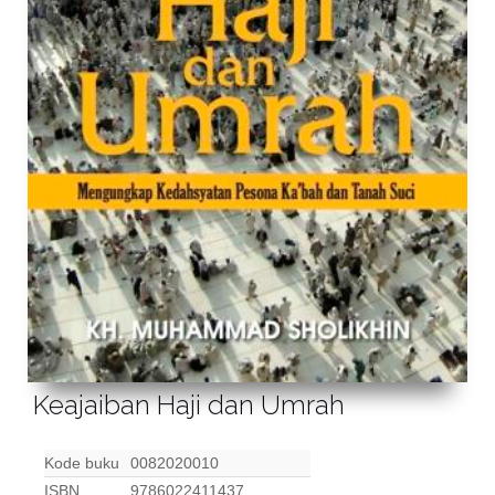
Keajaiban Haji dan Umrah
Kode buku
0082020010
ISBN
9786022411437