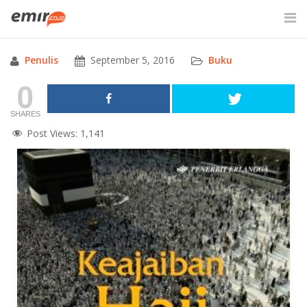
Skip
to
content
Penulis
September 5, 2016
Buku
SITE SEARCH
0
SHARES
Post Views:
1,141