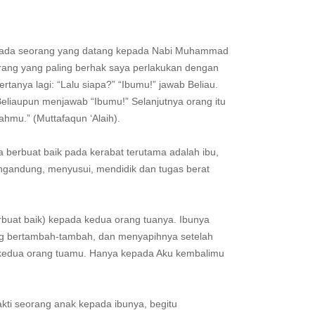
ari ada seorang yang datang kepada Nabi Muhammad
orang yang paling berhak saya perlakukan dengan
rtanya lagi: “Lalu siapa?” “Ibumu!” jawab Beliau.
. Beliaupun menjawab “Ibumu!” Selanjutnya orang itu
ahmu.” (Muttafaqun ‘Alaih).
a berbuat baik pada kerabat terutama adalah ibu,
engandung, menyusui, mendidik dan tugas berat
buat baik) kepada kedua orang tuanya. Ibunya
g bertambah-tambah, dan menyapihnya setelah
 kedua orang tuamu. Hanya kepada Aku kembalimu
kti seorang anak kepada ibunya, begitu