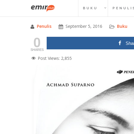
Skip
BUKU
PENULI
to
content
Penulis
September 5, 2016
Buku
0
Sha
SHARES
Post Views:
2,855