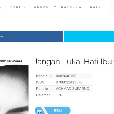
S
PROFIL
ACARA
KATALOG
GALERI
re
Jangan Lukai Hati Ib
Kode buku
0082040160
ISBN
9786022413370
Penulis
ACHMAD SUPARNO
Halaman
176