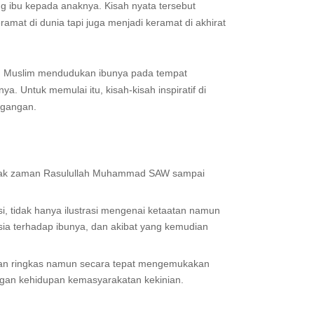
g ibu kepada anaknya. Kisah nyata tersebut
mat di dunia tapi juga menjadi keramat di akhirat
u Muslim mendudukan ibunya pada tempat
a. Untuk memulai itu, kisah-kisah inspiratif di
egangan.
sejak zaman Rasulullah Muhammad SAW sampai
i, tidak hanya ilustrasi mengenai ketaatan namun
ia terhadap ibunya, dan akibat yang kemudian
dan ringkas namun secara tepat mengemukakan
gan kehidupan kemasyarakatan kekinian.