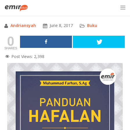
Skip
to
content
Andriansyah
June 8, 2017
Buku
SITE SEARCH
0
SHARES
Post Views:
2,398