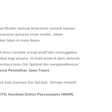
erasi Muslim memuat tema-tema menarik seputar
 khususnya genarasi muda muslim, dalam
itan Islam di masa depan.
k terus menebar energi positif dan meninggalkan
aat bagi sesama. Ini bukti tanda di alam semesta
embaca buku Gizi Spiritual dan mengamalkannya.”
ional Pendidikan Jawa Timur)
tuk buku barunya Gizi Spiritual. Semoga menjadi
gi ITS; Kandidat Doktor Pascasarjana UNAIR)