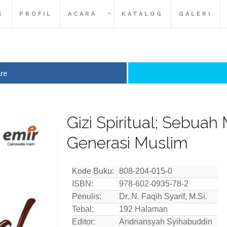
S
PROFIL
ACARA
KATALOG
GALERI
re
Gizi Spiritual; Sebuah
Generasi Muslim
Kode Buku:
808-204-015-0
ISBN:
978-602-0935-78-2
Penulis:
Dr. N. Faqih Syarif, M.Si.
Tebal:
192 Halaman
Editor:
Andriansyah Syihabuddin