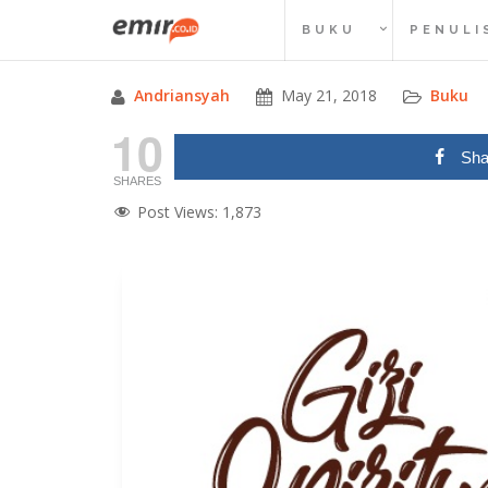
Skip
BUKU
PENULI
to
content
Andriansyah
May 21, 2018
Buku
10
Sha
SHARES
Post Views:
1,873