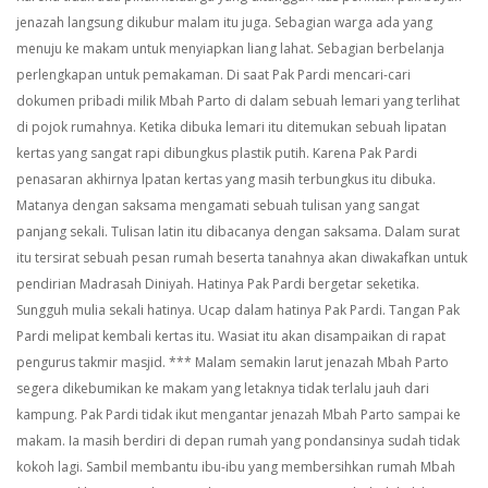
jenazah langsung dikubur malam itu juga. Sebagian warga ada yang
menuju ke makam untuk menyiapkan liang lahat. Sebagian berbelanja
perlengkapan untuk pemakaman.
Di saat Pak Pardi mencari-cari
dokumen pribadi milik Mbah Parto di dalam sebuah lemari yang terlihat
di pojok rumahnya. Ketika dibuka lemari itu ditemukan sebuah lipatan
kertas yang sangat rapi dibungkus plastik putih. Karena Pak Pardi
penasaran akhirnya lpatan kertas yang masih terbungkus itu dibuka.
Matanya dengan saksama mengamati sebuah tulisan yang sangat
panjang sekali. Tulisan latin itu dibacanya dengan saksama. Dalam surat
itu tersirat sebuah pesan rumah beserta tanahnya akan diwakafkan untuk
pendirian Madrasah Diniyah. Hatinya Pak Pardi bergetar seketika.
Sungguh mulia sekali hatinya. Ucap dalam hatinya Pak Pardi.
Tangan Pak
Pardi melipat kembali kertas itu. Wasiat itu akan disampaikan di rapat
pengurus takmir masjid.
***
Malam semakin larut jenazah Mbah Parto
segera dikebumikan ke makam yang letaknya tidak terlalu jauh dari
kampung.
Pak Pardi tidak ikut mengantar jenazah Mbah Parto sampai ke
makam. Ia masih berdiri di depan rumah yang pondansinya sudah tidak
kokoh lagi. Sambil membantu ibu-ibu yang membersihkan rumah Mbah