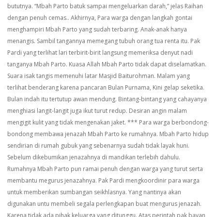
bututnya.
“Mbah Parto batuk sampai mengeluarkan darah,” jelas Raihan
dengan penuh cemas.. Akhirnya, Para warga dengan langkah gontai
menghampiri Mbah Parto yang sudah terbaring. Anak-anak hanya
menangis. Sambil tangannya memegang tubuh orang tua renta itu. Pak
Pardi yang terlihat lari terbirit-birit langsung memeriksa denyut nadi
tanganya Mbah Parto. Kuasa Allah Mbah Parto tidak dapat diselamatkan.
Suara isak tangis memenuhi latar Masjid Baiturohman. Malam yang
terlihat benderang karena pancaran Bulan Purnama, Kini gelap seketika.
Bulan indah itu tertutup awan mendung. Bintang-bintang yang cahayanya
menghiasi langit-langit juga ikut turut redup. Desiran angin malam
mengigit kulit yang tidak mengenakan jaket.
***
Para warga berbondong-
bondong membawa jenazah Mbah Parto ke rumahnya. Mbah Parto hidup
sendirian di rumah gubuk yang sebenarnya sudah tidak layak huni.
Sebelum dikebumikan jenazahnya di mandikan terlebih dahulu.
Rumahnya Mbah Parto pun ramai penuh dengan warga yang turut serta
membantu megurus jenazahnya.
Pak Pardi mengkoordinir para warga
untuk memberikan sumbangan seikhlasnya. Yang nantinya akan
digunakan untu membeli segala perlengkapan buat mengurus jenazah.
Karena tidak ada pihak keluarga yang ditunggu. Atas perintah pak bayan