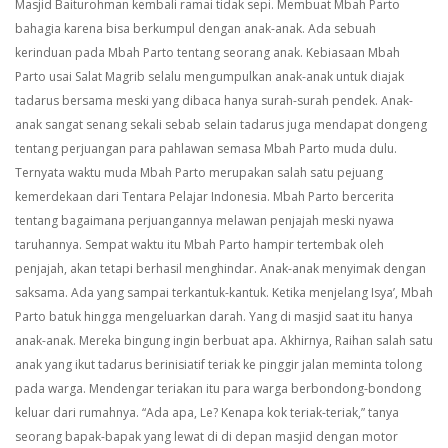
Masjid Baiturohman kembali ramai tidak sepi. Membuat Mbah Parto
bahagia karena bisa berkumpul dengan anak-anak. Ada sebuah
kerinduan pada Mbah Parto tentang seorang anak.
Kebiasaan Mbah
Parto usai Salat Magrib selalu mengumpulkan anak-anak untuk diajak
tadarus bersama meski yang dibaca hanya surah-surah pendek. Anak-
anak sangat senang sekali sebab selain tadarus juga mendapat dongeng
tentang perjuangan para pahlawan semasa Mbah Parto muda dulu.
Ternyata waktu muda Mbah Parto merupakan salah satu pejuang
kemerdekaan dari Tentara Pelajar Indonesia. Mbah Parto bercerita
tentang bagaimana perjuangannya melawan penjajah meski nyawa
taruhannya. Sempat waktu itu Mbah Parto hampir tertembak oleh
penjajah, akan tetapi berhasil menghindar. Anak-anak menyimak dengan
saksama. Ada yang sampai terkantuk-kantuk. Ketika menjelang Isya’, Mbah
Parto batuk hingga mengeluarkan darah. Yang di masjid saat itu hanya
anak-anak. Mereka bingung ingin berbuat apa. Akhirnya, Raihan salah satu
anak yang ikut tadarus berinisiatif teriak ke pinggir jalan meminta tolong
pada warga. Mendengar teriakan itu para warga berbondong-bondong
keluar dari rumahnya.
“Ada apa, Le? Kenapa kok teriak-teriak,” tanya
seorang bapak-bapak yang lewat di di depan masjid dengan motor