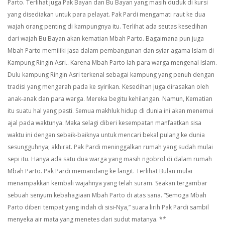
Parto. Terlihat juga Pak Bayan dan Bu Bayan yang masih duduk di kursi
yang disediakan untuk para pelayat.
Pak Pardi mengamati raut ke dua
wajah orang penting di kampungnya itu. Terlihat ada seutas kesedihan
dari wajah Bu Bayan akan kematian Mbah Parto. Bagaimana pun juga
Mbah Parto memiliki jasa dalam pembangunan dan syiar agama Islam di
Kampung Ringin Asri.. Karena Mbah Parto lah para warga mengenal Islam.
Dulu kampung Ringin Asri terkenal sebagai kampung yang penuh dengan
tradisi yang mengarah pada ke syirikan.
Kesedihan juga dirasakan oleh
anak-anak dan para warga. Mereka begitu kehilangan. Namun, Kematian
itu suatu hal yang pasti. Semua makhluk hidup di dunia ini akan menemui
ajal pada waktunya. Maka selagi diberi kesempatan manfaatkan sisa
waktu ini dengan sebaik-baiknya untuk mencari bekal pulang ke dunia
sesungguhnya; akhirat.
Pak Pardi meninggalkan rumah yang sudah mulai
sepi itu. Hanya ada satu dua warga yang masih ngobrol di dalam rumah
Mbah Parto. Pak Pardi memandang ke langit. Terlihat Bulan mulai
menampakkan kembali wajahnya yang telah suram. Seakan tergambar
sebuah senyum kebahagiaan Mbah Parto di atas sana.
“Semoga Mbah
Parto diberi tempat yang indah di sisi-Nya,” suara lirih Pak Pardi sambil
menyeka air mata yang menetes dari sudut matanya. **