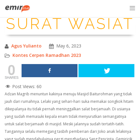
Skip
to
SURAT WASIAT
content
SITE SEARCH
Agus Yulianto
May 6, 2023
Kontes Cerpen Ramadhan 2023
0
SHARES
Post Views:
60
Adzan Magrib menuntun kakinya menuju Masjid Baiturohman yang tidak
jauh dari rumahnya. Lelaki yang sehari-hari suka memakai songkok hitam
dikepalanya itu tidak pernah meninggalkan salat berjamaah. Di usianya
yang sudah memasuki kepala enam tidak menyurutkan semangatnya
untuk salat berjamaah di masjid. Meski jalannya sudah tertatih-tatih.
Tangannya selalu memegang tasbih pemberian dari Joko anak lelakinya
yang sudah mendahuluinya pergi menghadapa Sang Pencipta.
Gemiricik