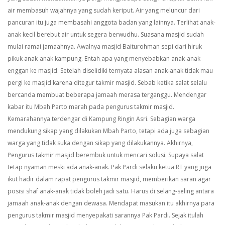
air membasuh wajahnya yang sudah keriput. Air yang meluncur dari
pancuran itu juga membasahi anggota badan yang lainnya. Terlihat anak-
anak kecil berebut air untuk segera berwudhu. Suasana masjid sudah
mulai ramai jamaahnya.
Awalnya masjid Baiturohman sepi dari hiruk
pikuk anak-anak kampung. Entah apa yang menyebabkan anak-anak
enggan ke masjid. Setelah diselidiki ternyata alasan anak-anak tidak mau
pergi ke masjid karena ditegur takmir masjid. Sebab ketika salat selalu
bercanda membuat beberapa jamaah merasa terganggu.
Mendengar
kabar itu Mbah Parto marah pada pengurus takmir masjid.
Kemarahannya terdengar di Kampung Ringin Asri. Sebagian warga
mendukung sikap yang dilakukan Mbah Parto, tetapi ada juga sebagian
warga yang tidak suka dengan sikap yang dilakukannya. Akhirnya,
Pengurus takmir masjid berembuk untuk mencari solusi. Supaya salat
tetap nyaman meski ada anak-anak.
Pak Pardi selaku ketua RT yang juga
ikut hadir dalam rapat pengurus takmir masjid, memberikan saran agar
posisi shaf anak-anak tidak boleh jadi satu. Harus di selang-seling antara
jamaah anak-anak dengan dewasa. Mendapat masukan itu akhirnya para
pengurus takmir masjid menyepakati sarannya Pak Pardi. Sejak itulah