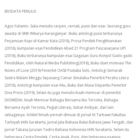
BIODATA PENULIS
Agus Yulianto. Suka menulis cerpen, cernak, puisi dan esai. Seorang guru
swasta di SMK Wikarya Karanganyar.
Buku antologi puisi terbarunya
Perjamuan Kopi di Kamar Kata (2018), Prosa Pendek Pengkhianatan
(2018), kumpulan esai Pendidikan Abad 21 Program Pascasarjana UPI
(2018), Buku terbarunya kumpulan esai Gagasan Guru Konyol Gado-gado
Pendidikan, oleh Natural Media Publishing(2018), Buku duet motivasi The
Notes of Love (2019) Penerbit OASE Pustaka Solo, Antologi Semarak
Sastra Malam Minggu Sepasang Camar Simalaba Penerbit Perahu Litera
(2018), Antologi kumpulan esai Aku, Buku dan Masa Depanku Penerbit
Diva Press (2019), Selain itu juga menulis kisah memoar di penerbit
DIOMEDIA; kisah Memoar Bahagia Bersama Ibu Tercinta, Bahagia
Bersama Ayah Tercinta, Pegiat Literasi, Sobat Ambyar, dan lain
sebagainya.
Artikel Ilmiah pernah dimuat di jurnal At Tarbawi Fakultas
Tarbiyah IAIN Surakarta, Jurnal Jala Bahasa Balai Bahasa Jawa Tengah, dan
Jurnal Tabasa Jurusan Tadris Bahasa Indonesia IAIN Surakarta.
Selain itu
beberapa Cerita Pendek, Cerita Anak, Puisi, dan beberapa esainya