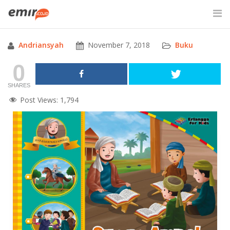
Skip
to
content
Andriansyah
November 7, 2018
Buku
SITE SEARCH
0
SHARES
Post Views:
1,794