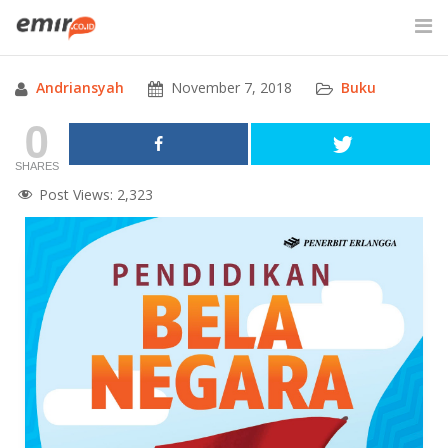
Skip
to
content
Andriansyah
November 7, 2018
Buku
SITE SEARCH
0
SHARES
Post Views:
2,323