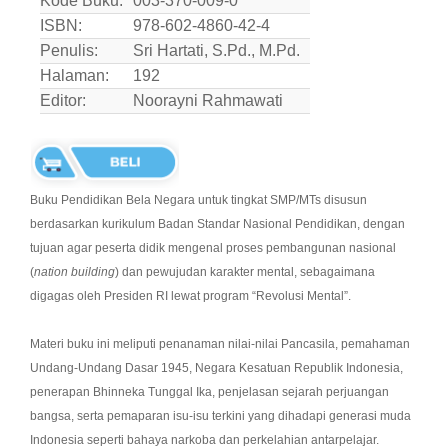
Kode Buku:
003-370-009-0
ISBN:
978-602-4860-42-4
Penulis:
Sri Hartati, S.Pd., M.Pd.
Halaman:
192
Editor:
Noorayni Rahmawati
Buku Pendidikan Bela Negara untuk tingkat SMP/MTs disusun
berdasarkan kurikulum Badan Standar Nasional Pendidikan, dengan
tujuan agar peserta didik mengenal proses pembangunan nasional
(
nation building
) dan pewujudan karakter mental, sebagaimana
digagas oleh Presiden RI lewat program “Revolusi Mental”.
Materi buku ini meliputi penanaman nilai-nilai Pancasila, pemahaman
Undang-Undang Dasar 1945, Negara Kesatuan Republik Indonesia,
penerapan Bhinneka Tunggal Ika, penjelasan sejarah perjuangan
bangsa, serta pemaparan isu-isu terkini yang dihadapi generasi muda
Indonesia seperti bahaya narkoba dan perkelahian antarpelajar.