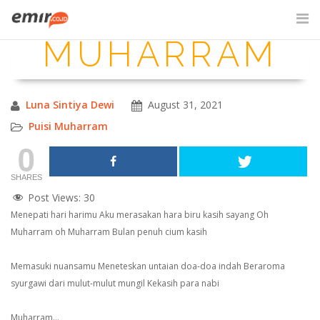
Skip
to
MUHARRAM
content
SITE SEARCH
Luna Sintiya Dewi
August 31, 2021
Puisi Muharram
0
SHARES
Post Views:
30
Menepati hari harimu
Aku merasakan hara biru kasih sayang
Oh
Muharram oh Muharram
Bulan penuh cium kasih
Memasuki nuansamu
Meneteskan untaian doa-doa indah
Beraroma
syurgawi dari mulut-mulut mungil
Kekasih para nabi
Muharram…