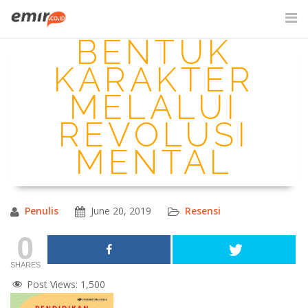
Skip
to
BENTUK
content
SITE SEARCH
KARAKTER
MELALUI
REVOLUSI
MENTAL
Penulis
June 20, 2019
Resensi
0
SHARES
Post Views:
1,500